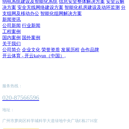
弱电系统建设及智能化系统
信息安全整体解决方案
安全云解
决方案
安全无线网络建设方案
智能化机房建设及动环监测
分
支组网及移动办公
智能化组网解决方案
新闻资讯
公司新闻
行业新闻
工程案例
国内案例
国外案例
关于我们
公司简介
企业文化
荣誉资质
发展历程
合作品牌
开云体育 - 开云kaiyun（中国）,
开云体育 - 开云kaiyun（中国）,
服务热线：
020-87566596
地址：
广州市萝岗区科学城科学大道绿地中央广场E栋2716室