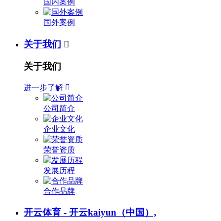
国内案例
国外案例
关于我们

关于我们
进一步了解

公司简介
企业文化
荣誉资质
发展历程
合作品牌
开云体育 - 开云kaiyun（中国）,