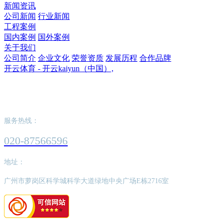
新闻资讯
公司新闻
行业新闻
工程案例
国内案例
国外案例
关于我们
公司简介
企业文化
荣誉资质
发展历程
合作品牌
开云体育 - 开云kaiyun（中国）,
开云体育 - 开云kaiyun（中国）,
服务热线：
020-87566596
地址：
广州市萝岗区科学城科学大道绿地中央广场E栋2716室