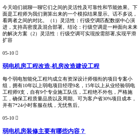
今天咱们就聊一聊它们之间的灵活性及可靠性和节能效果。下
面是工程师为我们测算出来的一个模拟结果显示。话不多说，
看两者之间的对比。（1）灵活性：行级空调匹配数据中心演
进，支持高密度及混合部署。结论：行级空调是一种面向未来
的解决方案（2）灵活性：行级空调可实现按需部署,实现平滑
扩容
05-10

弱电机房工程改造-机房改造建设工程
每个弱电智能化工程均成立有资深设计师领衔的项目专案小
组，拥有10年以上弱电项目经理9名，15年以上从业经验弱电
工程师9支，自有9个专业施工队伍，工程绝不外包，严格施
工，确保工程质量品质以及周期。可为客户省30%项目成本，
并有7*24小时客服在线，无忧售后。
05-10

弱电机房装修主要有哪些内容？