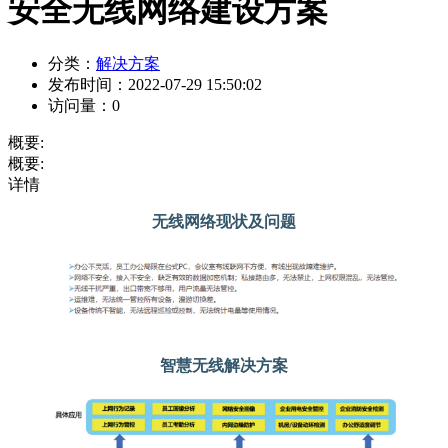
安全无线网络建设方案
分类：
解决方案
发布时间：
2022-07-29 15:50:02
访问量：
0
概要:
概要:
详情
无线网络现状及问题
智慧无线解决方案