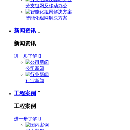
分支组网及移动办公
智能化组网解决方案
新闻资讯

新闻资讯
进一步了解

公司新闻
行业新闻
工程案例

工程案例
进一步了解
