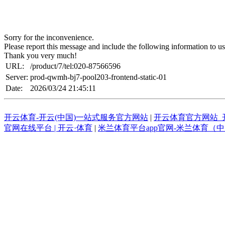
Sorry for the inconvenience.
Please report this message and include the following information to us
Thank you very much!
URL:
/product/7/tel:020-87566596
Server:
prod-qwmh-bj7-pool203-frontend-static-01
Date:
2026/03/24 21:45:11
开云体育-开云(中国)一站式服务官方网站
|
开云体育官方网站_
官网在线平台 | 开云·体育
|
米兰体育平台app官网-米兰体育（